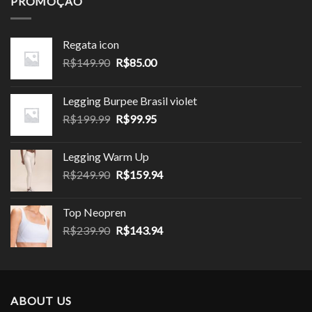
PROMOÇÃO
R$319.90.
R$159.95.
Regata icon
O
O
R$
149.90
R$
85.00
preço
preço
original
atual
Legging Burpee Brasil violet
era:
é:
O
O
R$
199.99
R$
99.95
R$149.90.
R$85.00.
preço
preço
original
atual
Legging Warm Up
era:
é:
O
O
R$
249.90
R$
159.94
R$199.99.
R$99.95.
preço
preço
original
atual
Top Neopren
era:
é:
O
O
R$
239.90
R$
143.94
R$249.90.
R$159.94.
preço
preço
original
atual
era:
é:
R$239.90.
R$143.94.
ABOUT US