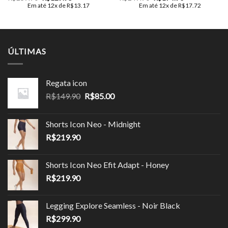
preço
preço
preço
preço
Em até 12x de
R$
13.17
Em até 12x de
R$
17.72
original
atual
original
atual
era:
é:
era:
é:
R$259.90.
R$129.95.
R$249.90.
R$174.90.
ÚLTIMAS
Regata icon
O
O
R$
149.90
R$
85.00
preço
preço
original
atual
Shorts Icon Neo - Midnight
era:
é:
R$
219.90
R$149.90.
R$85.00.
Shorts Icon Neo Efit Adapt - Honey
R$
219.90
Legging Explore Seamless - Noir Black
R$
299.90