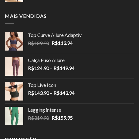
MAIS VENDIDAS
Top Curve Allure Adaptiv
O
O
R$
189.90
R$
113.94
preço
preço
original
atual
Calça Fusô Allure
era:
é:
Faixa
R$
124.90
–
R$
149.94
R$189.90.
R$113.94.
de
preço:
Top Live Icon
R$124.90
Faixa
R$
143.90
–
R$
143.94
através
de
R$149.94
preço:
Legging intense
R$143.90
O
O
R$
319.90
R$
159.95
através
preço
preço
R$143.94
original
atual
era:
é: