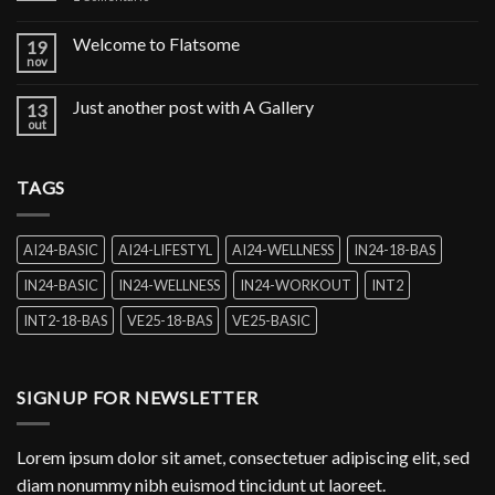
Welcome to Flatsome
19
nov
Just another post with A Gallery
13
out
TAGS
AI24-BASIC
AI24-LIFESTYL
AI24-WELLNESS
IN24-18-BAS
IN24-BASIC
IN24-WELLNESS
IN24-WORKOUT
INT2
INT2-18-BAS
VE25-18-BAS
VE25-BASIC
SIGNUP FOR NEWSLETTER
Lorem ipsum dolor sit amet, consectetuer adipiscing elit, sed
diam nonummy nibh euismod tincidunt ut laoreet.