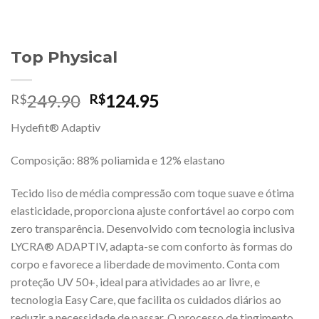
Top Physical
O
O
249.90
124.95
R$
R$
preço
preço
Hydefit® Adaptiv
original
atual
era:
é:
Composição: 88% poliamida e 12% elastano
R$249.90.
R$124.95.
Tecido liso de média compressão com toque suave e ótima
elasticidade, proporciona ajuste confortável ao corpo com
zero transparência. Desenvolvido com tecnologia inclusiva
LYCRA® ADAPTIV, adapta-se com conforto às formas do
corpo e favorece a liberdade de movimento. Conta com
proteção UV 50+, ideal para atividades ao ar livre, e
tecnologia Easy Care, que facilita os cuidados diários ao
reduzir a necessidade de passar. O processo de tingimento