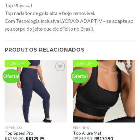
Top Physical
Top nadador de gola alta e bojo removível.
Com Tecnologia inclusiva LYCRA® ADAPTIV – se adapta ao
seu corpo do jeito que ele éFeito no Brasil.
PRODUTOS RELACIONADOS
50% OFF
30% OFF
Oferta!
Oferta!
Add to
Add to
wishlist
wishlist
FEMININO
FEMININO
Top Speed Pro
Top Allure Mat
O
O
O
O
R$
259.90
R$
129.95
R$
249.90
R$
174.90