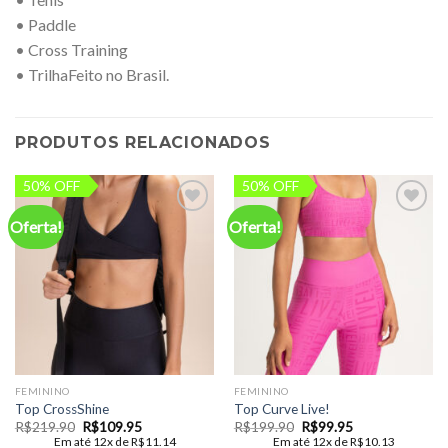
• Paddle
• Cross Training
• TrilhaFeito no Brasil.
PRODUTOS RELACIONADOS
50% OFF
50% OFF
Oferta!
Oferta!
Add to
Add to
wishlist
wishlist
FEMININO
FEMININO
Top CrossShine
Top Curve Live!
O
O
O
O
R$
219.90
R$
109.95
R$
199.90
R$
99.95
preço
preço
preço
preço
Em até 12x de
R$
11.14
Em até 12x de
R$
10.13