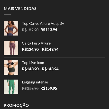
MAIS VENDIDAS
Top Curve Allure Adaptiv
O
O
R$
189.90
R$
113.94
preço
preço
original
atual
Calça Fusô Allure
era:
é:
Faixa
R$
124.90
–
R$
149.94
R$189.90.
R$113.94.
de
preço:
Top Live Icon
R$124.90
Faixa
R$
143.90
–
R$
143.94
através
de
R$149.94
preço:
Legging intense
R$143.90
O
O
R$
319.90
R$
159.95
através
preço
preço
R$143.94
original
atual
era:
é:
PROMOÇÃO
R$319.90.
R$159.95.