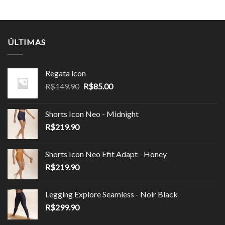
original
atual
original
atual
era:
é:
era:
é:
R$219.90.
R$109.95.
R$199.90.
R$99.95.
ÚLTIMAS
Regata icon
O
O
R$
149.90
R$
85.00
preço
preço
original
atual
Shorts Icon Neo - Midnight
era:
é:
R$
219.90
R$149.90.
R$85.00.
Shorts Icon Neo Efit Adapt - Honey
R$
219.90
Legging Explore Seamless - Noir Black
R$
299.90