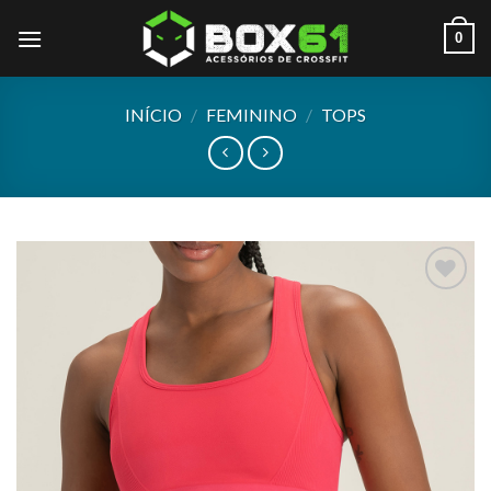
Skip
0
to
content
INÍCIO
/
FEMININO
/
TOPS
Add to
wishlist