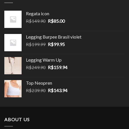
Regata icon
O
O
R$
149.90
R$
85.00
preço
preço
original
atual
Legging Burpee Brasil violet
era:
é:
O
O
R$
199.99
R$
99.95
R$149.90.
R$85.00.
preço
preço
original
atual
Legging Warm Up
era:
é:
O
O
R$
249.90
R$
159.94
R$199.99.
R$99.95.
preço
preço
original
atual
Top Neopren
era:
é:
O
O
R$
239.90
R$
143.94
R$249.90.
R$159.94.
preço
preço
original
atual
era:
é:
R$239.90.
R$143.94.
ABOUT US