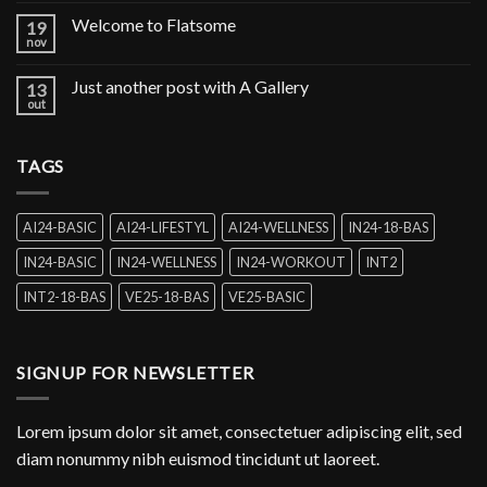
Welcome to Flatsome
19
nov
Just another post with A Gallery
13
out
TAGS
AI24-BASIC
AI24-LIFESTYL
AI24-WELLNESS
IN24-18-BAS
IN24-BASIC
IN24-WELLNESS
IN24-WORKOUT
INT2
INT2-18-BAS
VE25-18-BAS
VE25-BASIC
SIGNUP FOR NEWSLETTER
Lorem ipsum dolor sit amet, consectetuer adipiscing elit, sed
diam nonummy nibh euismod tincidunt ut laoreet.