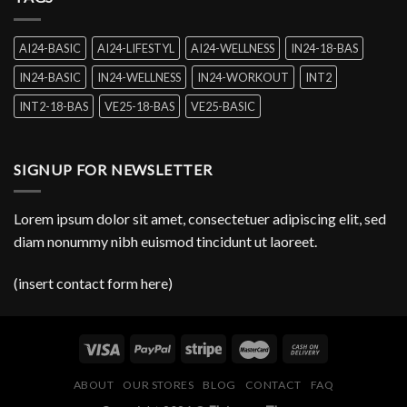
AI24-BASIC
AI24-LIFESTYL
AI24-WELLNESS
IN24-18-BAS
IN24-BASIC
IN24-WELLNESS
IN24-WORKOUT
INT2
INT2-18-BAS
VE25-18-BAS
VE25-BASIC
SIGNUP FOR NEWSLETTER
Lorem ipsum dolor sit amet, consectetuer adipiscing elit, sed
diam nonummy nibh euismod tincidunt ut laoreet.
(insert contact form here)
ABOUT
OUR STORES
BLOG
CONTACT
FAQ