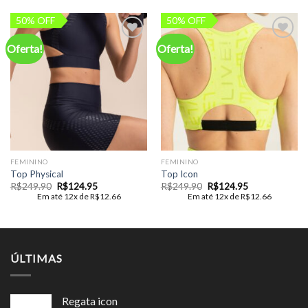
50% OFF
50% OFF
Oferta!
Oferta!
Add to
Add to
wishlist
wishlist
FEMININO
FEMININO
Top Physical
Top Icon
O
O
O
O
R$
249.90
R$
124.95
R$
249.90
R$
124.95
preço
preço
preço
preço
Em até 12x de
R$
12.66
Em até 12x de
R$
12.66
original
atual
original
atual
era:
é:
era:
é:
R$249.90.
R$124.95.
R$249.90.
R$124.95.
ÚLTIMAS
Regata icon