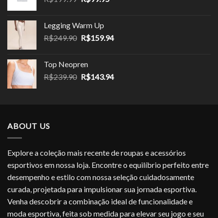
preço
preço
original
atual
Legging Warm Up
era:
é:
O
O
R$
249.90
R$
159.94
R$199.99.
R$99.95.
preço
preço
original
atual
Top Neopren
era:
é:
O
O
R$
239.90
R$
143.94
R$249.90.
R$159.94.
preço
preço
original
atual
era:
é:
R$239.90.
R$143.94.
ABOUT US
Explore a coleção mais recente de roupas e acessórios
esportivos em nossa loja. Encontre o equilíbrio perfeito entre
desempenho e estilo com nossa seleção cuidadosamente
curada, projetada para impulsionar sua jornada esportiva.
Venha descobrir a combinação ideal de funcionalidade e
moda esportiva, feita sob medida para elevar seu jogo e seu