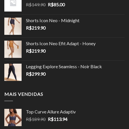
O
O
R$
149.90
R$
85.00
preço
preço
original
atual
Shorts Icon Neo - Midnight
era:
é:
R$
219.90
R$149.90.
R$85.00.
Shorts Icon Neo Efit Adapt - Honey
R$
219.90
Legging Explore Seamless - Noir Black
R$
299.90
MAIS VENDIDAS
Top Curve Allure Adaptiv
O
O
R$
189.90
R$
113.94
preço
preço