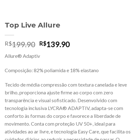
Top Live Allure
O
O
199.90
139.90
R$
R$
preço
preço
Allure® Adaptiv
original
atual
era:
é:
Composição: 82% poliamida e 18% elastano
R$199.90.
R$139.90.
Tecido de média compressão com textura canelada e leve
brilho, proporciona ajuste firme ao corpo com zero
transparência e visual sofisticado. Desenvolvido com
tecnologia inclusiva LYCRA® ADAPTIV, adapta-se com
conforto às formas do corpo e favorece a liberdade de
movimento. Conta com proteção UV 50+, ideal para
atividades ao ar livre, e tecnologia Easy Care, que facilita os
cuidados diários ao reduzir a necessidade de passar. O