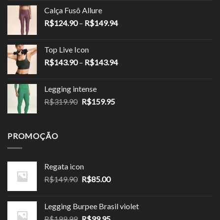
original
atual
Calça Fusô Allure
era:
é:
Faixa
R$
124.90
–
R$
149.94
R$189.90.
R$113.94.
de
preço:
Top Live Icon
R$124.90
Faixa
R$
143.90
–
R$
143.94
através
de
R$149.94
preço:
Legging intense
R$143.90
O
O
R$
319.90
R$
159.95
através
preço
preço
R$143.94
original
atual
era:
é:
PROMOÇÃO
R$319.90.
R$159.95.
Regata icon
O
O
R$
149.90
R$
85.00
preço
preço
original
atual
Legging Burpee Brasil violet
era:
é:
O
O
R$
199.99
R$
99.95
R$149.90.
R$85.00.