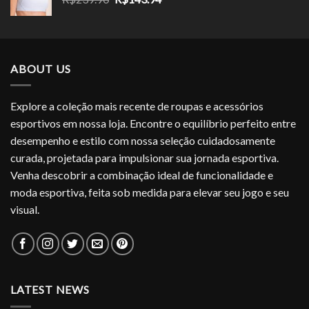
R$249.90.
R$159.94.
preço
preço
original
atual
era:
é:
R$239.90.
R$143.94.
ABOUT US
Explore a coleção mais recente de roupas e acessórios
esportivos em nossa loja. Encontre o equilíbrio perfeito entre
desempenho e estilo com nossa seleção cuidadosamente
curada, projetada para impulsionar sua jornada esportiva.
Venha descobrir a combinação ideal de funcionalidade e
moda esportiva, feita sob medida para elevar seu jogo e seu
visual.
LATEST NEWS