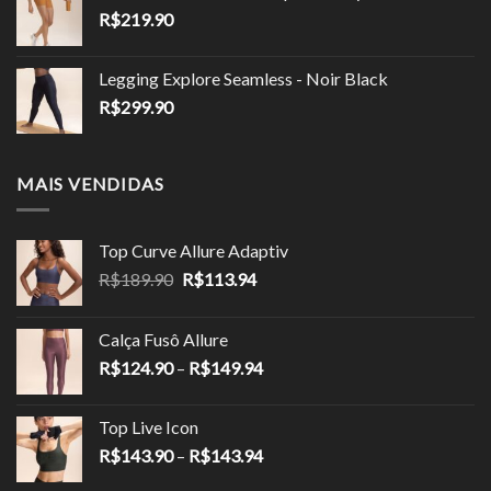
R$
219.90
Legging Explore Seamless - Noir Black
R$
299.90
MAIS VENDIDAS
Top Curve Allure Adaptiv
O
O
R$
189.90
R$
113.94
preço
preço
original
atual
Calça Fusô Allure
era:
é:
Faixa
R$
124.90
–
R$
149.94
R$189.90.
R$113.94.
de
preço:
Top Live Icon
R$124.90
Faixa
R$
143.90
–
R$
143.94
através
de
R$149.94