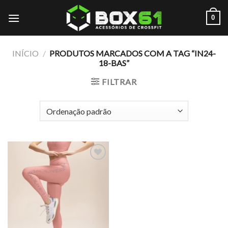
Skip
0
to
content
INÍCIO
/
PRODUTOS MARCADOS COM A TAG “IN24-
18-BAS”
FILTRAR
Add to
wishlist