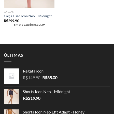
CALÇAS
Calça Fuso Icon Neo – Midnight
R$
299.90
Em até 12x de
R$
30.39
ÚLTIMAS
Regata icon
O
O
R$
149.90
R$
85.00
preço
preço
original
atual
Shorts Icon Neo - Midnight
era:
é:
R$
219.90
R$149.90.
R$85.00.
Shorts Icon Neo Efit Adapt - Honey