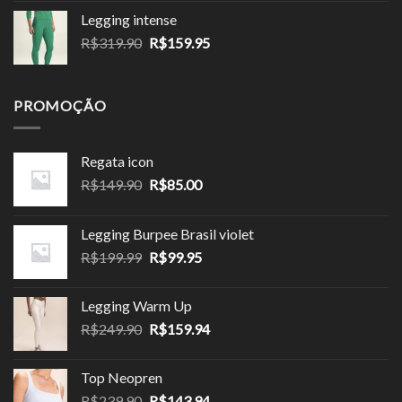
preço:
Legging intense
R$143.90
O
O
R$
319.90
R$
159.95
através
preço
preço
R$143.94
original
atual
era:
é:
PROMOÇÃO
R$319.90.
R$159.95.
Regata icon
O
O
R$
149.90
R$
85.00
preço
preço
original
atual
Legging Burpee Brasil violet
era:
é:
O
O
R$
199.99
R$
99.95
R$149.90.
R$85.00.
preço
preço
original
atual
Legging Warm Up
era:
é:
O
O
R$
249.90
R$
159.94
R$199.99.
R$99.95.
preço
preço
original
atual
Top Neopren
era:
é:
O
O
R$
239.90
R$
143.94