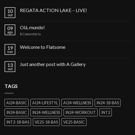
REGATA ACTION LAKE – LIVE!
10
out
Olá, mundo!
09
ago
1
Comentário
Welcome to Flatsome
19
nov
Just another post with A Gallery
13
out
TAGS
AI24-BASIC
AI24-LIFESTYL
AI24-WELLNESS
IN24-18-BAS
IN24-BASIC
IN24-WELLNESS
IN24-WORKOUT
INT2
INT2-18-BAS
VE25-18-BAS
VE25-BASIC