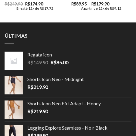
O
O
Faixa
R$
249.90
R$
174.90
R$
89.95
–
R$
179.90
preço
preço
de
Em até 12x de
R$
17.72
A partir de 12x de
R$
9.12
original
atual
preço:
era:
é:
R$89.95
R$249.90.
R$174.90.
através
R$179.90
ÚLTIMAS
Regata icon
O
O
R$
149.90
R$
85.00
preço
preço
original
atual
Shorts Icon Neo - Midnight
era:
é:
R$
219.90
R$149.90.
R$85.00.
Shorts Icon Neo Efit Adapt - Honey
R$
219.90
Legging Explore Seamless - Noir Black
R$
299.90