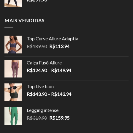
MAIS VENDIDAS
Top Curve Allure Adaptiv
O
O
R$
189.90
R$
113.94
preço
preço
original
atual
Calça Fusô Allure
era:
é:
Faixa
R$
124.90
–
R$
149.94
R$189.90.
R$113.94.
de
preço:
Top Live Icon
R$124.90
Faixa
R$
143.90
–
R$
143.94
através
de
R$149.94
preço:
Legging intense
R$143.90
O
O
R$
319.90
R$
159.95
através
preço
preço
R$143.94
original
atual