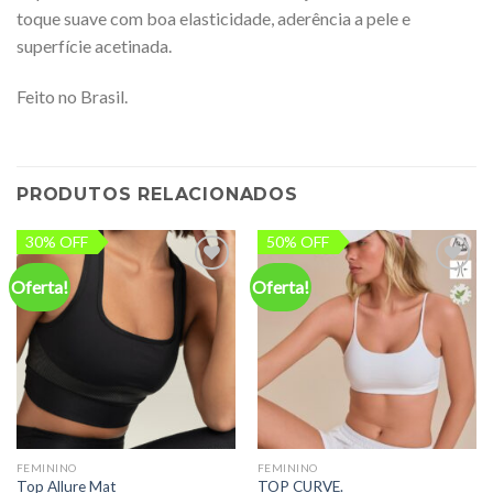
toque suave com boa elasticidade, aderência a pele e
superfície acetinada.
Feito no Brasil.
PRODUTOS RELACIONADOS
30% OFF
50% OFF
Oferta!
Oferta!
Add to
Add to
wishlist
wishlist
FEMININO
FEMININO
Top Allure Mat
TOP CURVE.