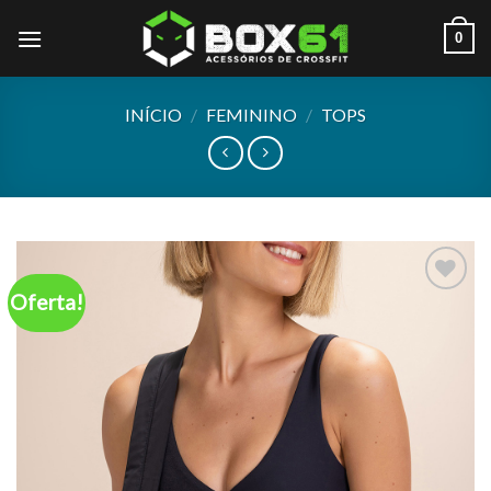
Skip
0
to
content
INÍCIO
/
FEMININO
/
TOPS
Oferta!
Add to
wishlist