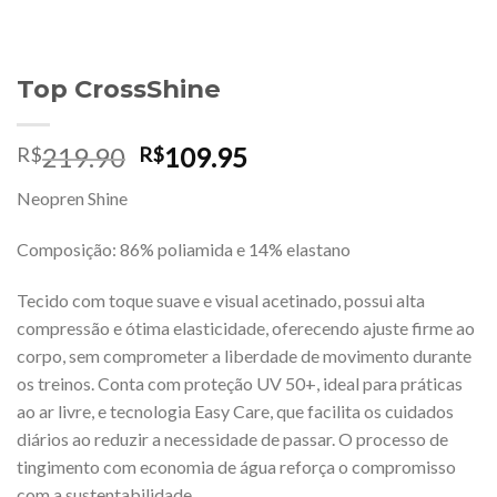
Top CrossShine
O
O
219.90
109.95
R$
R$
preço
preço
Neopren Shine
original
atual
era:
é:
Composição: 86% poliamida e 14% elastano
R$219.90.
R$109.95.
Tecido com toque suave e visual acetinado, possui alta
compressão e ótima elasticidade, oferecendo ajuste firme ao
corpo, sem comprometer a liberdade de movimento durante
os treinos. Conta com proteção UV 50+, ideal para práticas
ao ar livre, e tecnologia Easy Care, que facilita os cuidados
diários ao reduzir a necessidade de passar. O processo de
tingimento com economia de água reforça o compromisso
com a sustentabilidade.