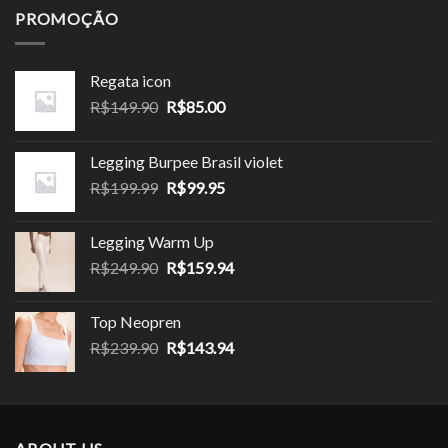
era:
é:
PROMOÇÃO
R$319.90.
R$159.95.
Regata icon
O
O
R$
149.90
R$
85.00
preço
preço
original
atual
Legging Burpee Brasil violet
era:
é:
O
O
R$
199.99
R$
99.95
R$149.90.
R$85.00.
preço
preço
original
atual
Legging Warm Up
era:
é:
O
O
R$
249.90
R$
159.94
R$199.99.
R$99.95.
preço
preço
original
atual
Top Neopren
era:
é:
O
O
R$
239.90
R$
143.94
R$249.90.
R$159.94.
preço
preço
original
atual
era:
é:
R$239.90.
R$143.94.