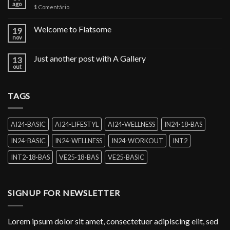
ago
1
Comentário
Welcome to Flatsome
19
nov
Just another post with A Gallery
13
out
TAGS
AI24-BASIC
AI24-LIFESTYL
AI24-WELLNESS
IN24-18-BAS
IN24-BASIC
IN24-WELLNESS
IN24-WORKOUT
INT2
INT2-18-BAS
VE25-18-BAS
VE25-BASIC
SIGNUP FOR NEWSLETTER
Lorem ipsum dolor sit amet, consectetuer adipiscing elit, sed