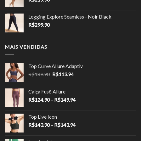
Legging Explore Seamless - Noir Black
R$
299.90
MAIS VENDIDAS
Top Curve Allure Adaptiv
O
O
R$
189.90
R$
113.94
preço
preço
original
atual
Calça Fusô Allure
era:
é:
Faixa
R$
124.90
–
R$
149.94
R$189.90.
R$113.94.
de
preço:
Top Live Icon
R$124.90
Faixa
R$
143.90
–
R$
143.94
através
de
R$149.94
preço: