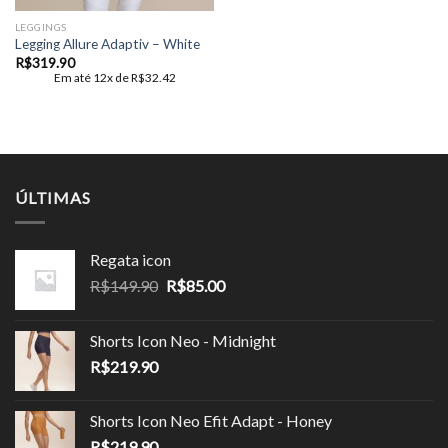
LEGGINGS
Legging Allure Adaptiv – White
R$
319.90
Em até 12x de
R$
32.42
ÚLTIMAS
Regata icon
O
O
R$
149.90
R$
85.00
preço
preço
original
atual
Shorts Icon Neo - Midnight
era:
é:
R$
219.90
R$149.90.
R$85.00.
Shorts Icon Neo Efit Adapt - Honey
R$
219.90