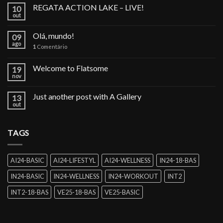
REGATA ACTION LAKE – LIVE!
10
out
Olá, mundo!
09
ago
1
Comentário
Welcome to Flatsome
19
nov
Just another post with A Gallery
13
out
TAGS
AI24-BASIC
AI24-LIFESTYL
AI24-WELLNESS
IN24-18-BAS
IN24-BASIC
IN24-WELLNESS
IN24-WORKOUT
INT2
INT2-18-BAS
VE25-18-BAS
VE25-BASIC