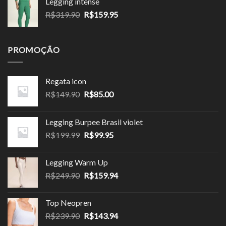
Legging intense
R$143.90
O
O
R$
319.90
R$
159.95
através
preço
preço
R$143.94
original
atual
era:
é:
PROMOÇÃO
R$319.90.
R$159.95.
Regata icon
O
O
R$
149.90
R$
85.00
preço
preço
original
atual
Legging Burpee Brasil violet
era:
é:
O
O
R$
199.99
R$
99.95
R$149.90.
R$85.00.
preço
preço
original
atual
Legging Warm Up
era:
é:
O
O
R$
249.90
R$
159.94
R$199.99.
R$99.95.
preço
preço
original
atual
Top Neopren
era:
é:
O
O
R$
239.90
R$
143.94
R$249.90.
R$159.94.
preço
preço