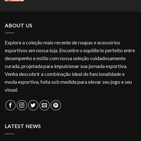
original
atual
era:
é:
R$239.90.
R$143.94.
ABOUT US
Explore a coleção mais recente de roupas e acessórios
esportivos em nossa loja. Encontre o equilíbrio perfeito entre
desempenho e estilo com nossa seleção cuidadosamente
curada, projetada para impulsionar sua jornada esportiva.
Venha descobrir a combinação ideal de funcionalidade e
moda esportiva, feita sob medida para elevar seu jogo e seu
visual.
LATEST NEWS