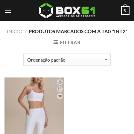
Skip
0
to
content
INÍCIO
/
PRODUTOS MARCADOS COM A TAG “INT2”
FILTRAR
Add to
wishlist