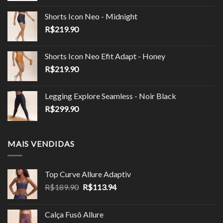
original
atual
Shorts Icon Neo - Midnight
era:
é:
R$
219.90
R$149.90.
R$85.00.
Shorts Icon Neo Efit Adapt - Honey
R$
219.90
Legging Explore Seamless - Noir Black
R$
299.90
MAIS VENDIDAS
Top Curve Allure Adaptiv
O
O
R$
189.90
R$
113.94
preço
preço
original
atual
Calça Fusô Allure
era:
é: