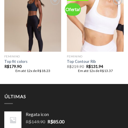
Oferta!
Add to
Add to
wishlist
wishlist
FEMININO
FEMININO
Top fit colors
Top Contour Rib
O
O
R$
179.90
R$
219.90
R$
131.94
preço
preço
Em até 12x de
R$
18.23
Em até 12x de
R$
13.37
original
atual
era:
é:
R$219.90.
R$131.94.
ÚLTIMAS
Regata icon
O
O
R$
149.90
R$
85.00
preço
preço