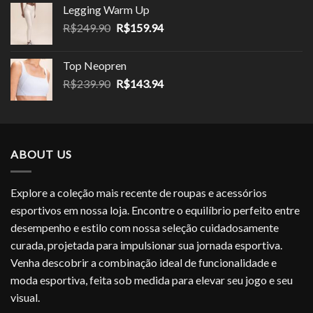
original
atual
Legging Warm Up
era:
é:
O
O
R$
249.90
R$
159.94
R$199.99.
R$99.95.
preço
preço
original
atual
Top Neopren
era:
é:
O
O
R$
239.90
R$
143.94
R$249.90.
R$159.94.
preço
preço
original
atual
era:
é:
R$239.90.
R$143.94.
ABOUT US
Explore a coleção mais recente de roupas e acessórios
esportivos em nossa loja. Encontre o equilíbrio perfeito entre
desempenho e estilo com nossa seleção cuidadosamente
curada, projetada para impulsionar sua jornada esportiva.
Venha descobrir a combinação ideal de funcionalidade e
moda esportiva, feita sob medida para elevar seu jogo e seu
visual.