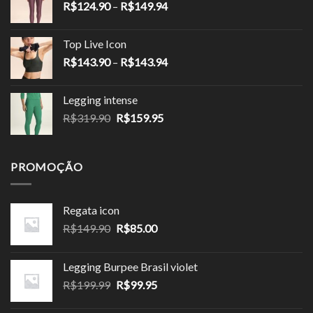
Faixa
R$
124.90
–
R$
149.94
R$189.90.
R$113.94.
de
preço:
Top Live Icon
R$124.90
Faixa
R$
143.90
–
R$
143.94
através
de
R$149.94
preço:
Legging intense
R$143.90
O
O
R$
319.90
R$
159.95
através
preço
preço
R$143.94
original
atual
era:
é:
PROMOÇÃO
R$319.90.
R$159.95.
Regata icon
O
O
R$
149.90
R$
85.00
preço
preço
original
atual
Legging Burpee Brasil violet
era:
é:
O
O
R$
199.99
R$
99.95
R$149.90.
R$85.00.
preço
preço