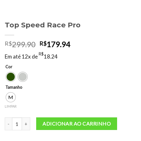
Top Speed Race Pro
O
O
299.90
179.94
R$
R$
preço
preço
R$
Em até 12x de
18.24
original
atual
era:
é:
Cor
R$299.90.
R$179.94.
Tamanho
M
LIMPAR
Top Speed Race Pro quantidade
ADICIONAR AO CARRINHO