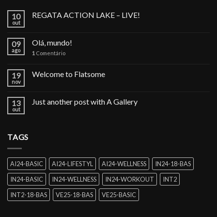
REGATA ACTION LAKE – LIVE!
10
out
Olá, mundo!
09
ago
1
Comentário
Welcome to Flatsome
19
nov
Just another post with A Gallery
13
out
TAGS
AI24-BASIC
AI24-LIFESTYL
AI24-WELLNESS
IN24-18-BAS
IN24-BASIC
IN24-WELLNESS
IN24-WORKOUT
INT2
INT2-18-BAS
VE25-18-BAS
VE25-BASIC