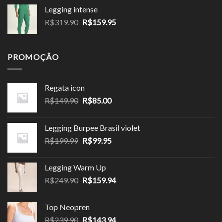
preço:
Legging intense
R$143.90
O
O
R$
319.90
R$
159.95
através
preço
preço
R$143.94
original
atual
era:
é:
PROMOÇÃO
R$319.90.
R$159.95.
Regata icon
O
O
R$
149.90
R$
85.00
preço
preço
original
atual
Legging Burpee Brasil violet
era:
é:
O
O
R$
199.99
R$
99.95
R$149.90.
R$85.00.
preço
preço
original
atual
Legging Warm Up
era:
é:
O
O
R$
249.90
R$
159.94
R$199.99.
R$99.95.
preço
preço
original
atual
Top Neopren
era:
é:
O
O
R$
239.90
R$
143.94
R$249.90.
R$159.94.