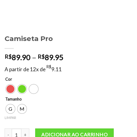
Camiseta Pro
Faixa
89.90
–
89.95
R$
R$
de
R$
A partir de 12x de
9.11
preço:
R$89.90
Cor
através
R$89.95
Tamanho
G
M
LIMPAR
Camiseta Pro quantidade
ADICIONAR AO CARRINHO