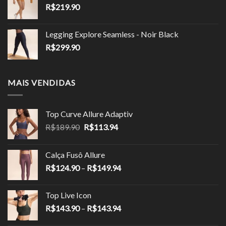
R$
219.90
Legging Explore Seamless - Noir Black
R$
299.90
MAIS VENDIDAS
Top Curve Allure Adaptiv
O
O
R$
189.90
R$
113.94
preço
preço
original
atual
Calça Fusô Allure
era:
é:
Faixa
R$
124.90
–
R$
149.94
R$189.90.
R$113.94.
de
preço:
Top Live Icon
R$124.90
Faixa
R$
143.90
–
R$
143.94
através
de
R$149.94