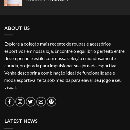
preço
preço
original
atual
era:
é:
R$239.90.
R$143.94.
ABOUT US
Explore a coleção mais recente de roupas e acessórios
esportivos em nossa loja. Encontre o equilíbrio perfeito entre
desempenho e estilo com nossa seleção cuidadosamente
curada, projetada para impulsionar sua jornada esportiva.
Venha descobrir a combinação ideal de funcionalidade e
moda esportiva, feita sob medida para elevar seu jogo e seu
visual.
LATEST NEWS