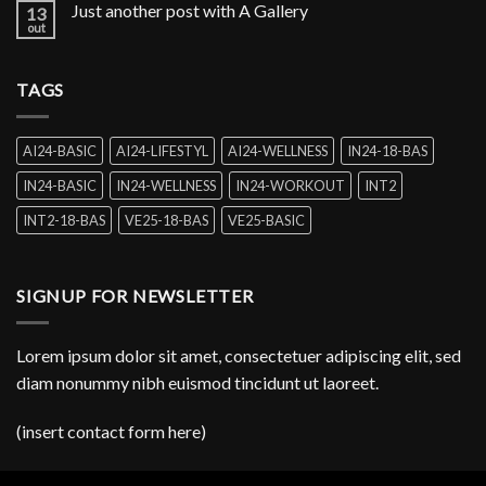
Just another post with A Gallery
13
out
TAGS
AI24-BASIC
AI24-LIFESTYL
AI24-WELLNESS
IN24-18-BAS
IN24-BASIC
IN24-WELLNESS
IN24-WORKOUT
INT2
INT2-18-BAS
VE25-18-BAS
VE25-BASIC
SIGNUP FOR NEWSLETTER
Lorem ipsum dolor sit amet, consectetuer adipiscing elit, sed
diam nonummy nibh euismod tincidunt ut laoreet.
(insert contact form here)