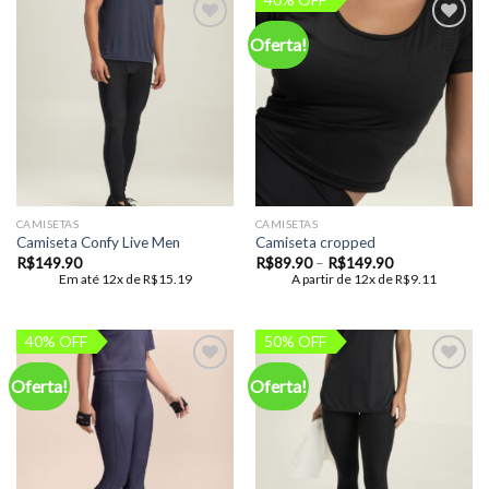
Oferta!
Add to
Add to
wishlist
wishlist
CAMISETAS
CAMISETAS
Camiseta Confy Live Men
Camiseta cropped
Faixa
R$
149.90
R$
89.90
–
R$
149.90
de
Em até 12x de
R$
15.19
A partir de 12x de
R$
9.11
preço:
R$89.90
através
R$149.90
40% OFF
50% OFF
Oferta!
Oferta!
Add to
Add to
wishlist
wishlist