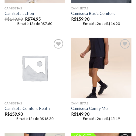
CAMISETAS
CAMISETAS
Camiseta action
Camiseta Basic Comfort
O
O
R$
149.90
R$
74.95
R$
159.90
preço
preço
Em até 12x de
R$
7.60
Em até 12x de
R$
16.20
original
atual
era:
é:
R$149.90.
R$74.95.
Add to
Add to
wishlist
wishlist
CAMISETAS
CAMISETAS
Camiseta Comfort Reath
Camiseta Comfy Men
R$
159.90
R$
149.90
Em até 12x de
R$
16.20
Em até 12x de
R$
15.19
40% OFF