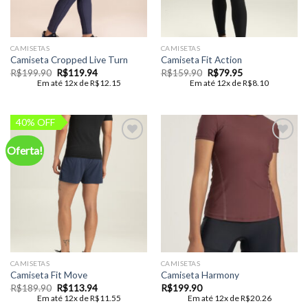
CAMISETAS
CAMISETAS
Camiseta Cropped Live Turn
Camiseta Fit Action
O
O
O
O
R$
199.90
R$
119.94
R$
159.90
R$
79.95
preço
preço
preço
preço
Em até 12x de
R$
12.15
Em até 12x de
R$
8.10
original
atual
original
atual
era:
é:
era:
é:
R$199.90.
R$119.94.
R$159.90.
R$79.95.
40% OFF
Oferta!
Add to
Add to
wishlist
wishlist
CAMISETAS
CAMISETAS
Camiseta Fit Move
Camiseta Harmony
O
O
R$
189.90
R$
113.94
R$
199.90
preço
preço
Em até 12x de
R$
11.55
Em até 12x de
R$
20.26
original
atual