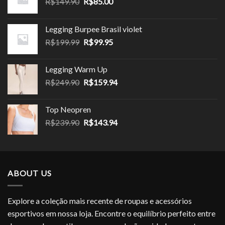
O
O
R$
149.90
R$
85.00
preço
preço
original
atual
Legging Burpee Brasil violet
era:
é:
O
O
R$
199.99
R$
99.95
R$149.90.
R$85.00.
preço
preço
original
atual
Legging Warm Up
era:
é:
O
O
R$
249.90
R$
159.94
R$199.99.
R$99.95.
preço
preço
original
atual
Top Neopren
era:
é:
O
O
R$
239.90
R$
143.94
R$249.90.
R$159.94.
preço
preço
original
atual
era:
é:
R$239.90.
R$143.94.
ABOUT US
Explore a coleção mais recente de roupas e acessórios
esportivos em nossa loja. Encontre o equilíbrio perfeito entre