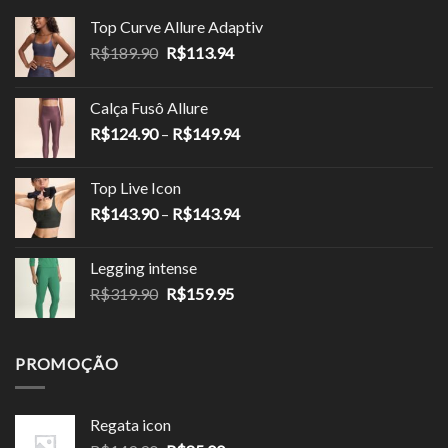
Top Curve Allure Adaptiv
O
O
R$
189.90
R$
113.94
preço
preço
original
atual
Calça Fusô Allure
era:
é:
Faixa
R$
124.90
–
R$
149.94
R$189.90.
R$113.94.
de
preço:
Top Live Icon
R$124.90
Faixa
R$
143.90
–
R$
143.94
através
de
R$149.94
preço:
Legging intense
R$143.90
O
O
R$
319.90
R$
159.95
através
preço
preço
R$143.94
original
atual
era:
é:
PROMOÇÃO
R$319.90.
R$159.95.
Regata icon