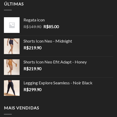
ÚLTIMAS
Regata icon
O
O
R$
149.90
R$
85.00
preço
preço
original
atual
Shorts Icon Neo - Midnight
era:
é:
R$
219.90
R$149.90.
R$85.00.
Shorts Icon Neo Efit Adapt - Honey
R$
219.90
Legging Explore Seamless - Noir Black
R$
299.90
MAIS VENDIDAS