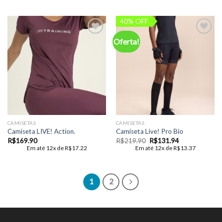
era:
é:
R$189.90.
R$113.94.
40% OFF
Oferta!
Add to
Add to
wishlist
wishlist
CAMISETAS
CAMISETAS
Camiseta LIVE! Action.
Camiseta Live! Pro Bio
O
O
R$
169.90
R$
219.90
R$
131.94
preço
preço
Em até 12x de
R$
17.22
Em até 12x de
R$
13.37
original
atual
era:
é:
R$219.90.
R$131.94.
1
2