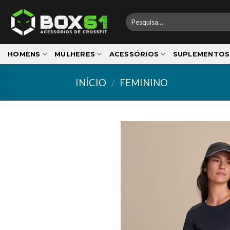
Skip
to
Pesquisar
por:
content
HOMENS
MULHERES
ACESSÓRIOS
SUPLEMENTOS
INÍCIO
/
FEMININO