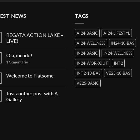
era:
é:
era:
R$319.90.
R$159.95.
R$239.9
TEST NEWS
TAGS
AI24-BASIC
AI24-LIFESTYL
REGATA ACTION LAKE –
LIVE!
AI24-WELLNESS
IN24-18-BAS
IN24-BASIC
IN24-WELLNESS
Olá, mundo!
1
Comentário
IN24-WORKOUT
INT2
INT2-18-BAS
VE25-18-BAS
Welcome to Flatsome
VE25-BASIC
Just another post with A
Gallery