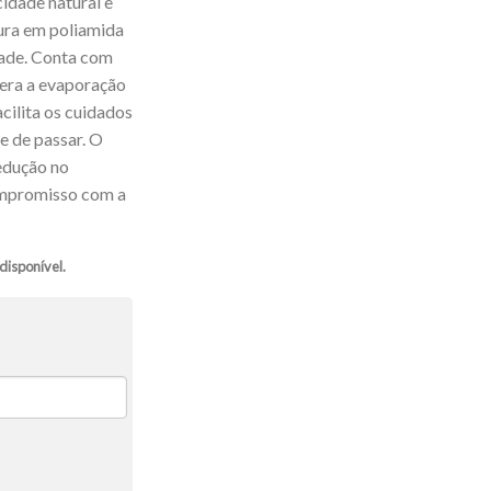
idade natural e
tura em poliamida
dade. Conta com
lera a evaporação
cilita os cuidados
e de passar. O
edução no
ompromisso com a
disponível.