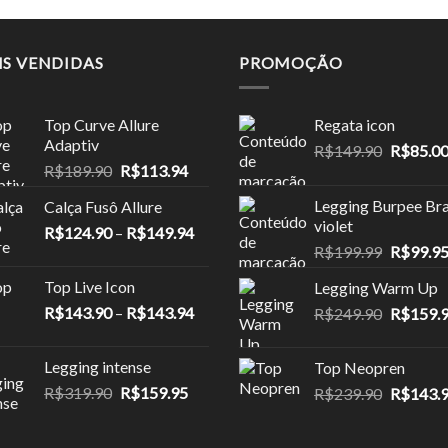
R$249.90.
R$174.90.
IS VENDIDAS
PROMOÇÃO
Top Curve Allure
Regata icon
Adaptiv
O
R$
149.90
R$
85.0
O
O
R$
189.90
R$
113.94
preço
preço
preço
original
Legging Burpee Bra
Calça Fusô Allure
original
atual
era:
violet
Faixa
R$
124.90
–
era:
R$
149.94
é:
R$149.9
O
R$
199.99
R$
99.9
de
R$189.90.
R$113.94.
preço
preço:
Top Live Icon
Legging Warm Up
original
R$124.90
Faixa
R$
143.90
–
R$
143.94
O
R$
249.90
era:
R$
159.
através
de
preço
R$199.9
R$149.94
preço:
original
Legging intense
Top Neopren
R$143.90
era:
O
O
R$
319.90
R$
159.95
O
R$
239.90
R$
143.
através
R$249.9
preço
preço
preço
R$143.94
original
atual
original