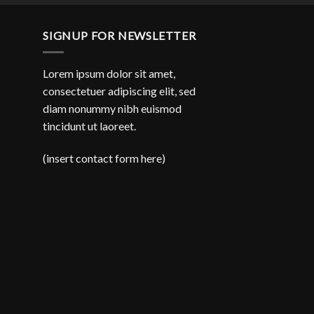
é:
0.
R$143.94.
SIGNUP FOR NEWSLETTER
Lorem ipsum dolor sit amet,
consectetuer adipiscing elit, sed
diam nonummy nibh euismod
tincidunt ut laoreet.
(insert contact form here)