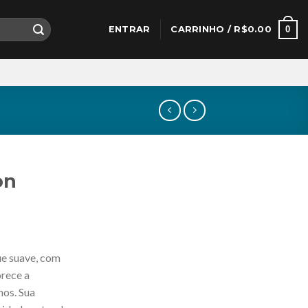
0
ENTRAR
CARRINHO /
R$
0.00
on
ue suave, com
orece a
nos. Sua