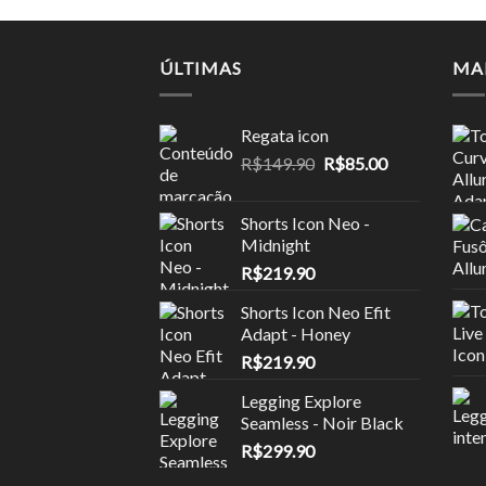
através
R$179.90
ÚLTIMAS
MA
Regata icon
O
O
R$
149.90
R$
85.00
preço
preço
original
atual
Shorts Icon Neo -
era:
é:
Midnight
R$149.90.
R$85.00.
R$
219.90
Shorts Icon Neo Efit
Adapt - Honey
R$
219.90
Legging Explore
Seamless - Noir Black
R$
299.90