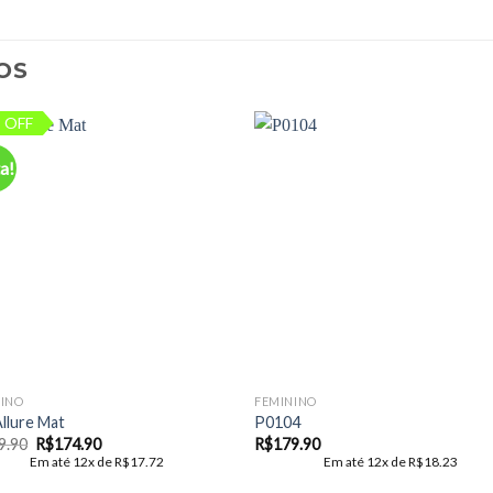
OS
 OFF
a!
Add to
Add
wishlist
wishl
NINO
FEMININO
llure Mat
P0104
O
O
9.90
R$
174.90
R$
179.90
preço
preço
Em até 12x de
R$
17.72
Em até 12x de
R$
18.23
original
atual
era:
é: