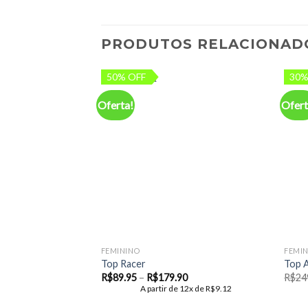
PRODUTOS RELACIONAD
50% OFF
30%
Oferta!
Ofert
Add to
wishlist
FEMININO
FEMI
Top Racer
Top A
Faixa
R$
89.95
–
R$
179.90
R$
24
de
A partir de 12x de
R$
9.12
preço:
R$89.95