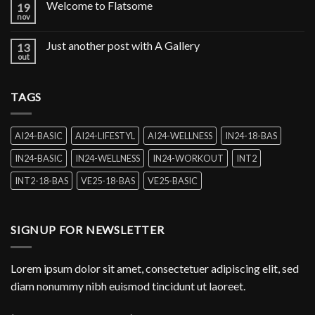
Welcome to Flatsome
19
nov
Just another post with A Gallery
13
out
TAGS
AI24-BASIC
AI24-LIFESTYL
AI24-WELLNESS
IN24-18-BAS
IN24-BASIC
IN24-WELLNESS
IN24-WORKOUT
INT2
INT2-18-BAS
VE25-18-BAS
VE25-BASIC
SIGNUP FOR NEWSLETTER
Lorem ipsum dolor sit amet, consectetuer adipiscing elit, sed
diam nonummy nibh euismod tincidunt ut laoreet.