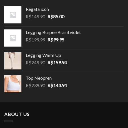
Regata icon
O
O
R$
149.90
R$
85.00
preço
preço
original
atual
Legging Burpee Brasil violet
era:
é:
O
O
R$
199.99
R$
99.95
R$149.90.
R$85.00.
preço
preço
original
atual
Legging Warm Up
era:
é:
O
O
R$
249.90
R$
159.94
R$199.99.
R$99.95.
preço
preço
original
atual
Top Neopren
era:
é:
O
O
R$
239.90
R$
143.94
R$249.90.
R$159.94.
preço
preço
original
atual
era:
é:
R$239.90.
R$143.94.
ABOUT US