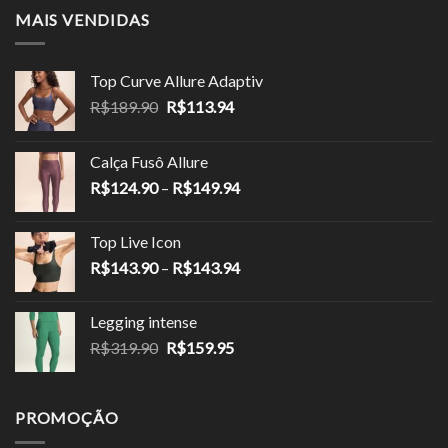
MAIS VENDIDAS
Top Curve Allure Adaptiv
O
O
R$
189.90
R$
113.94
preço
preço
original
atual
Calça Fusô Allure
era:
é:
Faixa
R$
124.90
–
R$
149.94
R$189.90.
R$113.94.
de
preço:
Top Live Icon
R$124.90
Faixa
R$
143.90
–
R$
143.94
através
de
R$149.94
preço:
Legging intense
R$143.90
O
O
R$
319.90
R$
159.95
através
preço
preço
R$143.94
original
atual
era:
é:
PROMOÇÃO
R$319.90.
R$159.95.