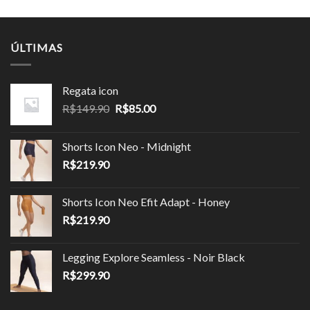
era:
é:
era:
é:
R$219.90.
R$109.95.
R$279.90.
R$167.90.
ÚLTIMAS
Regata icon
O
O
R$
149.90
R$
85.00
preço
preço
original
atual
Shorts Icon Neo - Midnight
era:
é:
R$
219.90
R$149.90.
R$85.00.
Shorts Icon Neo Efit Adapt - Honey
R$
219.90
Legging Explore Seamless - Noir Black
R$
299.90