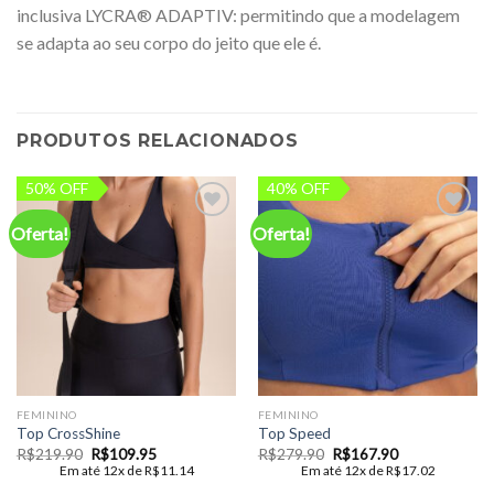
inclusiva LYCRA® ADAPTIV: permitindo que a modelagem
se adapta ao seu corpo do jeito que ele é.
PRODUTOS RELACIONADOS
50% OFF
40% OFF
Oferta!
Oferta!
Add to
Add to
wishlist
wishlist
FEMININO
FEMININO
Top CrossShine
Top Speed
O
O
O
O
R$
219.90
R$
109.95
R$
279.90
R$
167.90
preço
preço
preço
preço
Em até 12x de
R$
11.14
Em até 12x de
R$
17.02
original
atual
original
atual