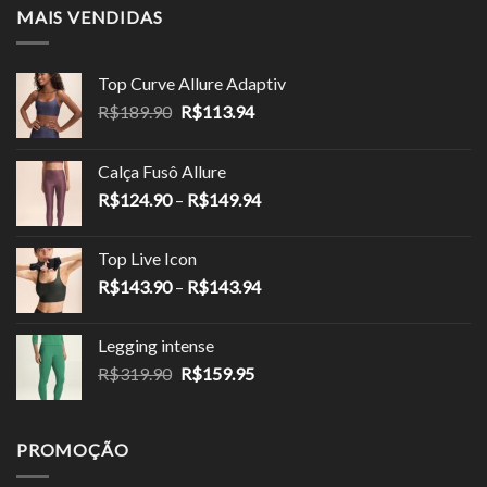
MAIS VENDIDAS
Top Curve Allure Adaptiv
O
O
R$
189.90
R$
113.94
preço
preço
original
atual
Calça Fusô Allure
era:
é:
Faixa
R$
124.90
–
R$
149.94
R$189.90.
R$113.94.
de
preço:
Top Live Icon
R$124.90
Faixa
R$
143.90
–
R$
143.94
através
de
R$149.94
preço:
Legging intense
R$143.90
O
O
R$
319.90
R$
159.95
através
preço
preço
R$143.94
original
atual
era:
é:
PROMOÇÃO
R$319.90.
R$159.95.