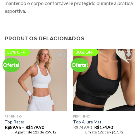
mantendo o corpo confortável e protegido durante a prática
esportiva.
PRODUTOS RELACIONADOS
50% OFF
30% OFF
Oferta!
Oferta!
Add to
Add to
wishlist
wishlist
FEMININO
FEMININO
Top Racer
Top Allure Mat
Faixa
O
O
R$
89.95
–
R$
179.90
R$
249.90
R$
174.90
de
preço
preço
A partir de 12x de
R$
9.12
Em até 12x de
R$
17.72
preço:
original
atual
R$89.95
era:
é: