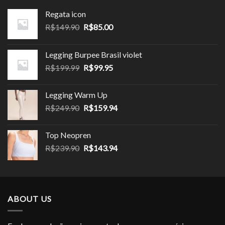
Regata icon
O
O
R$
149.90
R$
85.00
preço
preço
original
atual
Legging Burpee Brasil violet
era:
é:
O
O
R$
199.99
R$
99.95
R$149.90.
R$85.00.
preço
preço
original
atual
Legging Warm Up
era:
é:
O
O
R$
249.90
R$
159.94
R$199.99.
R$99.95.
preço
preço
original
atual
Top Neopren
era:
é:
O
O
R$
239.90
R$
143.94
R$249.90.
R$159.94.
preço
preço
original
atual
era:
é:
R$239.90.
R$143.94.
ABOUT US