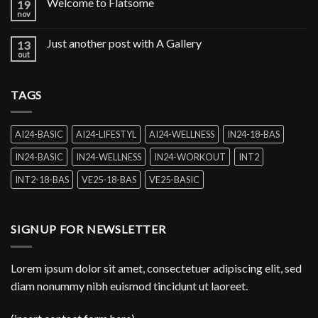
Welcome to Flatsome
19
nov
Just another post with A Gallery
13
out
TAGS
AI24-BASIC
AI24-LIFESTYL
AI24-WELLNESS
IN24-18-BAS
IN24-BASIC
IN24-WELLNESS
IN24-WORKOUT
INT2
INT2-18-BAS
VE25-18-BAS
VE25-BASIC
SIGNUP FOR NEWSLETTER
Lorem ipsum dolor sit amet, consectetuer adipiscing elit, sed
diam nonummy nibh euismod tincidunt ut laoreet.