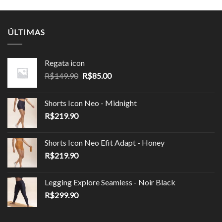
através
R$249.90.
R$174.90.
R$179.90
ÚLTIMAS
Regata icon
O
O
R$
149.90
R$
85.00
preço
preço
original
atual
Shorts Icon Neo - Midnight
era:
é:
R$
219.90
R$149.90.
R$85.00.
Shorts Icon Neo Efit Adapt - Honey
R$
219.90
Legging Explore Seamless - Noir Black
R$
299.90