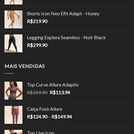
Shorts Icon Neo Efit Adapt - Honey
R$
219.90
Legging Explore Seamless - Noir Black
R$
299.90
MAIS VENDIDAS
Top Curve Allure Adaptiv
O
O
R$
189.90
R$
113.94
preço
preço
original
atual
Calça Fusô Allure
era:
é:
Faixa
R$
124.90
–
R$
149.94
R$189.90.
R$113.94.
de
preço:
Top Live Icon