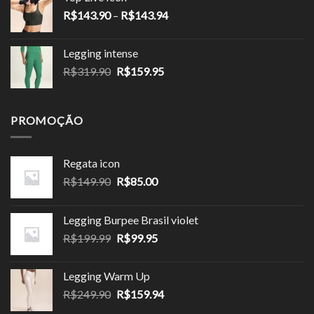
R$124.90
Faixa
R$
143.90
–
R$
143.94
através
de
R$149.94
preço:
Legging intense
R$143.90
O
O
R$
319.90
R$
159.95
através
preço
preço
R$143.94
original
atual
era:
é:
PROMOÇÃO
R$319.90.
R$159.95.
Regata icon
O
O
R$
149.90
R$
85.00
preço
preço
original
atual
Legging Burpee Brasil violet
era:
é:
O
O
R$
199.99
R$
99.95
R$149.90.
R$85.00.
preço
preço
original
atual
Legging Warm Up
era:
é:
O
O
R$
249.90
R$
159.94
R$199.99.
R$99.95.
preço
preço