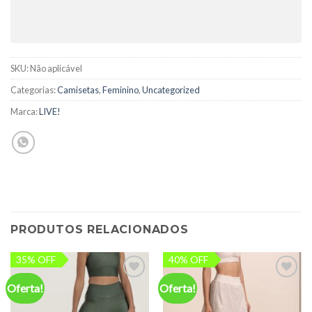
SKU:
Não aplicável
Categorias:
Camisetas
,
Feminino
,
Uncategorized
Marca:
LIVE!
PRODUTOS RELACIONADOS
35% OFF
40% OFF
Oferta!
Oferta!
Add to
Add to