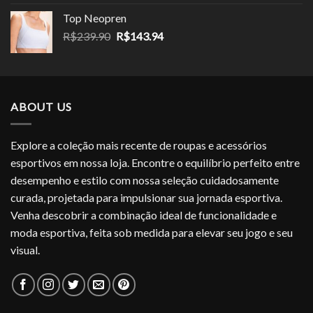
original
atual
Top Neopren
era:
é:
O
O
R$
239.90
R$
143.94
R$249.90.
R$159.94.
preço
preço
original
atual
era:
é:
R$239.90.
R$143.94.
ABOUT US
Explore a coleção mais recente de roupas e acessórios
esportivos em nossa loja. Encontre o equilíbrio perfeito entre
desempenho e estilo com nossa seleção cuidadosamente
curada, projetada para impulsionar sua jornada esportiva.
Venha descobrir a combinação ideal de funcionalidade e
moda esportiva, feita sob medida para elevar seu jogo e seu
visual.