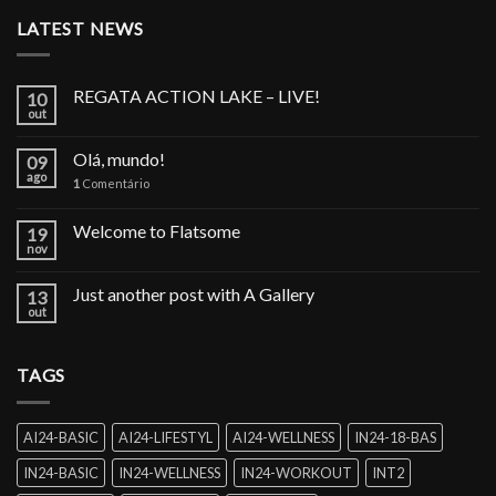
LATEST NEWS
REGATA ACTION LAKE – LIVE!
10
out
Olá, mundo!
09
ago
1
Comentário
Welcome to Flatsome
19
nov
Just another post with A Gallery
13
out
TAGS
AI24-BASIC
AI24-LIFESTYL
AI24-WELLNESS
IN24-18-BAS
IN24-BASIC
IN24-WELLNESS
IN24-WORKOUT
INT2