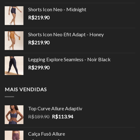
original
atual
Shorts Icon Neo - Midnight
era:
é:
R$
219.90
R$149.90.
R$85.00.
Shorts Icon Neo Efit Adapt - Honey
R$
219.90
Legging Explore Seamless - Noir Black
R$
299.90
MAIS VENDIDAS
Top Curve Allure Adaptiv
O
O
R$
189.90
R$
113.94
preço
preço
original
atual
Calça Fusô Allure
era:
é: