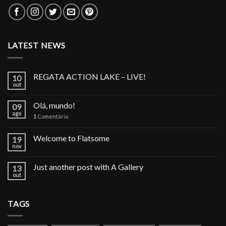
LATEST NEWS
REGATA ACTION LAKE – LIVE!
10
out
Olá, mundo!
09
ago
1
Comentário
Welcome to Flatsome
19
nov
Just another post with A Gallery
13
out
TAGS