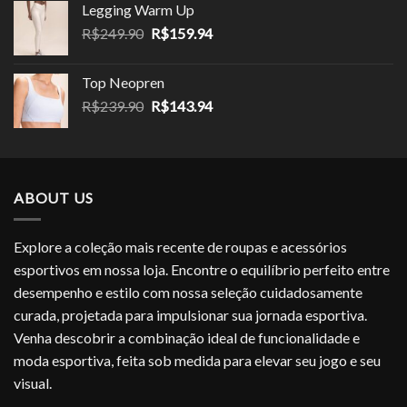
Legging Warm Up
era:
é:
O
O
R$
249.90
R$
159.94
R$199.99.
R$99.95.
preço
preço
original
atual
Top Neopren
era:
é:
O
O
R$
239.90
R$
143.94
R$249.90.
R$159.94.
preço
preço
original
atual
era:
é:
R$239.90.
R$143.94.
ABOUT US
Explore a coleção mais recente de roupas e acessórios
esportivos em nossa loja. Encontre o equilíbrio perfeito entre
desempenho e estilo com nossa seleção cuidadosamente
curada, projetada para impulsionar sua jornada esportiva.
Venha descobrir a combinação ideal de funcionalidade e
moda esportiva, feita sob medida para elevar seu jogo e seu
visual.