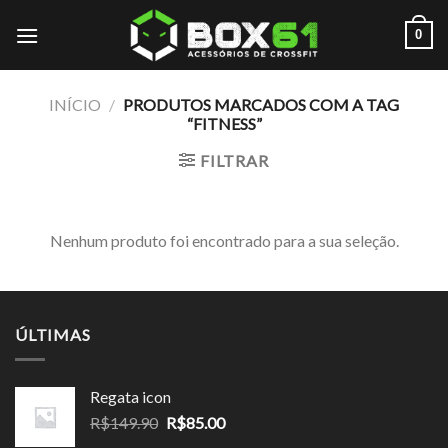
Skip
0
to
content
INÍCIO
/
PRODUTOS MARCADOS COM A TAG
“FITNESS”
FILTRAR
Nenhum produto foi encontrado para a sua seleção.
ÚLTIMAS
Regata icon
O
O
R$
149.90
R$
85.00
preço
preço