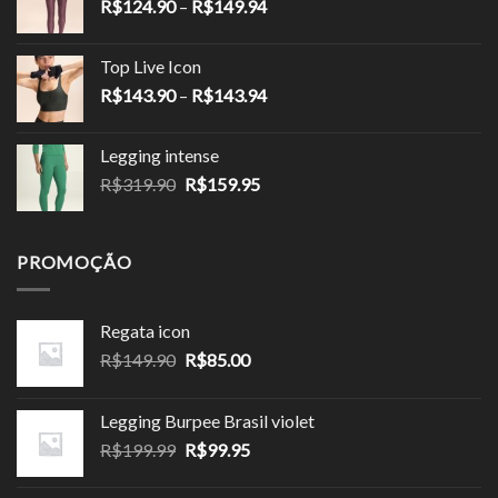
Faixa
R$
124.90
–
R$
149.94
R$189.90.
R$113.94.
de
preço:
Top Live Icon
R$124.90
Faixa
R$
143.90
–
R$
143.94
através
de
R$149.94
preço:
Legging intense
R$143.90
O
O
R$
319.90
R$
159.95
através
preço
preço
R$143.94
original
atual
era:
é:
PROMOÇÃO
R$319.90.
R$159.95.
Regata icon
O
O
R$
149.90
R$
85.00
preço
preço
original
atual
Legging Burpee Brasil violet
era:
é:
O
O
R$
199.99
R$
99.95
R$149.90.
R$85.00.
preço
preço
original
atual