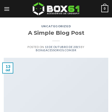
Skip
0
to
content
UNCATEGORIZED
A Simple Blog Post
POSTED ON
13 DE OUTUBRO DE 2015
BY
BOX61ACESSORIOS.COM.BR
13
out