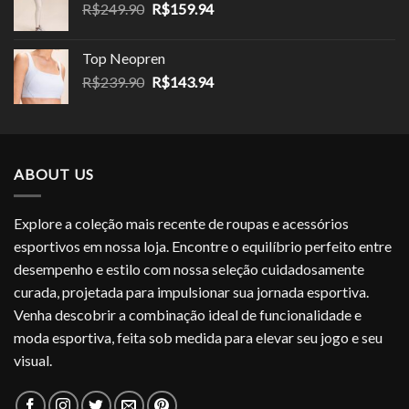
O
O
R$
249.90
R$
159.94
R$199.99.
R$99.95.
preço
preço
original
atual
Top Neopren
era:
é:
O
O
R$
239.90
R$
143.94
R$249.90.
R$159.94.
preço
preço
original
atual
era:
é:
R$239.90.
R$143.94.
ABOUT US
Explore a coleção mais recente de roupas e acessórios
esportivos em nossa loja. Encontre o equilíbrio perfeito entre
desempenho e estilo com nossa seleção cuidadosamente
curada, projetada para impulsionar sua jornada esportiva.
Venha descobrir a combinação ideal de funcionalidade e
moda esportiva, feita sob medida para elevar seu jogo e seu
visual.