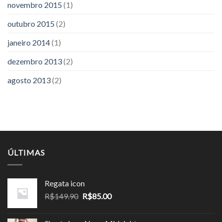
novembro 2015
(1)
outubro 2015
(2)
janeiro 2014
(1)
dezembro 2013
(2)
agosto 2013
(2)
ÚLTIMAS
Regata icon
O
O
R$
149.90
R$
85.00
preço
preço
original
atual