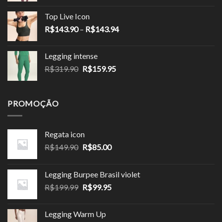
preço:
Top Live Icon
R$124.90
Faixa
R$
143.90
–
R$
143.94
através
de
R$149.94
preço:
Legging intense
R$143.90
O
O
R$
319.90
R$
159.95
através
preço
preço
R$143.94
original
atual
era:
é:
PROMOÇÃO
R$319.90.
R$159.95.
Regata icon
O
O
R$
149.90
R$
85.00
preço
preço
original
atual
Legging Burpee Brasil violet
era:
é:
O
O
R$
199.99
R$
99.95
R$149.90.
R$85.00.
preço
preço
original
atual
Legging Warm Up
era:
é: