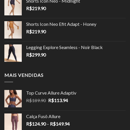
Shorts Icon Neo - Midnight
era:
é:
R$
219.90
R$149.90.
R$85.00.
Shorts Icon Neo Efit Adapt - Honey
R$
219.90
Legging Explore Seamless - Noir Black
R$
299.90
MAIS VENDIDAS
Top Curve Allure Adaptiv
O
O
R$
189.90
R$
113.94
preço
preço
original
atual
Calça Fusô Allure
era:
é:
Faixa
R$
124.90
–
R$
149.94
R$189.90.
R$113.94.
de