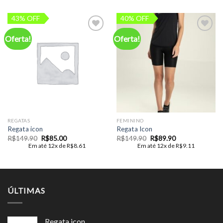
43% OFF
40% OFF
Oferta!
Oferta!
Add to
Add to
wishlist
wishlist
REGATAS
FEMININO
Regata icon
Regata Icon
O
O
O
O
R$
149.90
R$
85.00
R$
149.90
R$
89.90
preço
preço
preço
preço
Em até 12x de
R$
8.61
Em até 12x de
R$
9.11
original
atual
original
atual
era:
é:
era:
é:
R$149.90.
R$85.00.
R$149.90.
R$89.90.
ÚLTIMAS
Regata icon