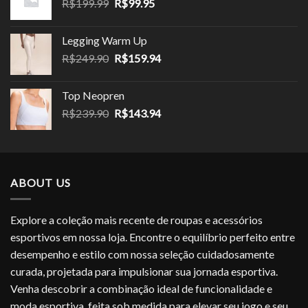
O
O
R$
199.99
R$
99.95
R$149.90.
R$85.00.
preço
preço
original
atual
Legging Warm Up
era:
é:
O
O
R$
249.90
R$
159.94
R$199.99.
R$99.95.
preço
preço
original
atual
Top Neopren
era:
é:
O
O
R$
239.90
R$
143.94
R$249.90.
R$159.94.
preço
preço
original
atual
era:
é:
R$239.90.
R$143.94.
ABOUT US
Explore a coleção mais recente de roupas e acessórios
esportivos em nossa loja. Encontre o equilíbrio perfeito entre
desempenho e estilo com nossa seleção cuidadosamente
curada, projetada para impulsionar sua jornada esportiva.
Venha descobrir a combinação ideal de funcionalidade e
moda esportiva, feita sob medida para elevar seu jogo e seu