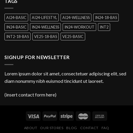
TAGS
AI24-BASIC
AI24-LIFESTYL
AI24-WELLNESS
IN24-18-BAS
IN24-BASIC
IN24-WELLNESS
IN24-WORKOUT
INT2
INT2-18-BAS
VE25-18-BAS
VE25-BASIC
SIGNUP FOR NEWSLETTER
Lorem ipsum dolor sit amet, consectetuer adipiscing elit, sed
diam nonummy nibh euismod tincidunt ut laoreet.
(insert contact form here)
ABOUT
OUR STORES
BLOG
CONTACT
FAQ