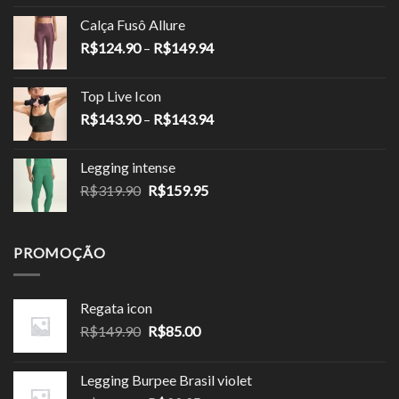
original
atual
Calça Fusô Allure
era:
é:
Faixa
R$
124.90
–
R$
149.94
R$189.90.
R$113.94.
de
preço:
Top Live Icon
R$124.90
Faixa
R$
143.90
–
R$
143.94
através
de
R$149.94
preço:
Legging intense
R$143.90
O
O
R$
319.90
R$
159.95
através
preço
preço
R$143.94
original
atual
era:
é:
PROMOÇÃO
R$319.90.
R$159.95.
Regata icon
O
O
R$
149.90
R$
85.00
preço
preço
original
atual
Legging Burpee Brasil violet
era:
é: