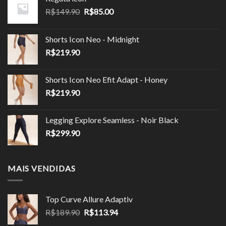
O
O
R$
149.90
R$
85.00
preço
preço
original
atual
Shorts Icon Neo - Midnight
era:
é:
R$
219.90
R$149.90.
R$85.00.
Shorts Icon Neo Efit Adapt - Honey
R$
219.90
Legging Explore Seamless - Noir Black
R$
299.90
MAIS VENDIDAS
Top Curve Allure Adaptiv
O
O
R$
189.90
R$
113.94
preço
preço