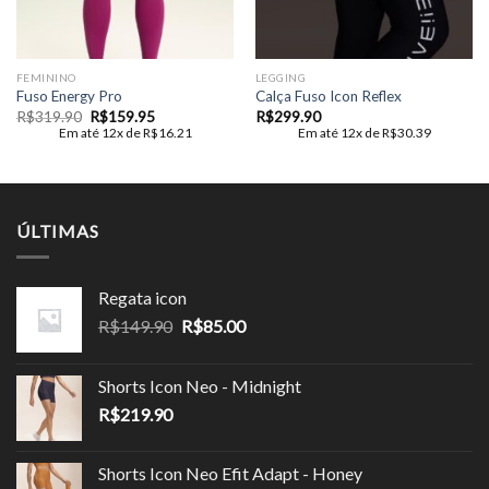
FEMININO
LEGGING
Fuso Energy Pro
Calça Fuso Icon Reflex
O
O
R$
319.90
R$
159.95
R$
299.90
preço
preço
Em até 12x de
R$
16.21
Em até 12x de
R$
30.39
original
atual
era:
é:
R$319.90.
R$159.95.
ÚLTIMAS
Regata icon
O
O
R$
149.90
R$
85.00
preço
preço
original
atual
Shorts Icon Neo - Midnight
era:
é:
R$
219.90
R$149.90.
R$85.00.
Shorts Icon Neo Efit Adapt - Honey