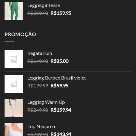
preço:
Legging intense
R$143.90
O
O
R$
319.90
R$
159.95
através
preço
preço
R$143.94
original
atual
era:
é:
PROMOÇÃO
R$319.90.
R$159.95.
Regata icon
O
O
R$
149.90
R$
85.00
preço
preço
original
atual
Legging Burpee Brasil violet
era:
é:
O
O
R$
199.99
R$
99.95
R$149.90.
R$85.00.
preço
preço
original
atual
Legging Warm Up
era:
é:
O
O
R$
249.90
R$
159.94
R$199.99.
R$99.95.
preço
preço
original
atual
Top Neopren
era:
é:
O
O
R$
239.90
R$
143.94
R$249.90.
R$159.94.