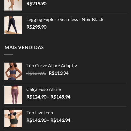
R$
219.90
Legging Explore Seamless - Noir Black
R$
299.90
MAIS VENDIDAS
Top Curve Allure Adaptiv
O
O
R$
189.90
R$
113.94
preço
preço
original
atual
Calça Fusô Allure
era:
é:
Faixa
R$
124.90
–
R$
149.94
R$189.90.
R$113.94.
de
preço:
Top Live Icon
R$124.90
Faixa
R$
143.90
–
R$
143.94
através
de
R$149.94