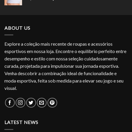
preço
preço
original
atual
era:
é:
R$239.90.
R$143.94.
ABOUT US
Explore a coleção mais recente de roupas e acessórios
esportivos em nossa loja. Encontre o equilíbrio perfeito entre
desempenho e estilo com nossa seleção cuidadosamente
curada, projetada para impulsionar sua jornada esportiva.
Venha descobrir a combinação ideal de funcionalidade e
moda esportiva, feita sob medida para elevar seu jogo e seu
visual.
LATEST NEWS