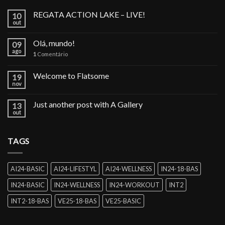
REGATA ACTION LAKE – LIVE!
10
out
Olá, mundo!
09
ago
1
Comentário
Welcome to Flatsome
19
nov
Just another post with A Gallery
13
out
TAGS
AI24-BASIC
AI24-LIFESTYL
AI24-WELLNESS
IN24-18-BAS
IN24-BASIC
IN24-WELLNESS
IN24-WORKOUT
INT2
INT2-18-BAS
VE25-18-BAS
VE25-BASIC