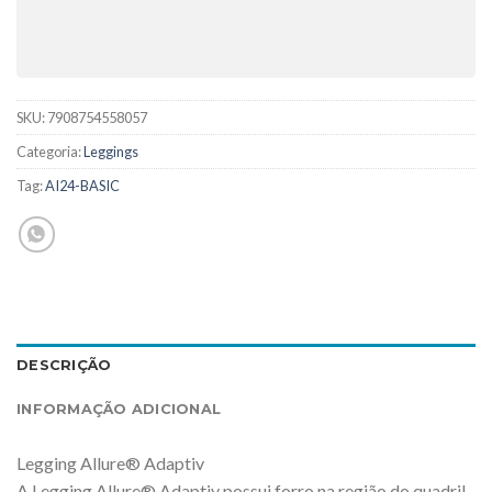
SKU:
7908754558057
Categoria:
Leggings
Tag:
AI24-BASIC
DESCRIÇÃO
INFORMAÇÃO ADICIONAL
Legging Allure® Adaptiv
A Legging Allure® Adaptiv possui forro na região do quadril,