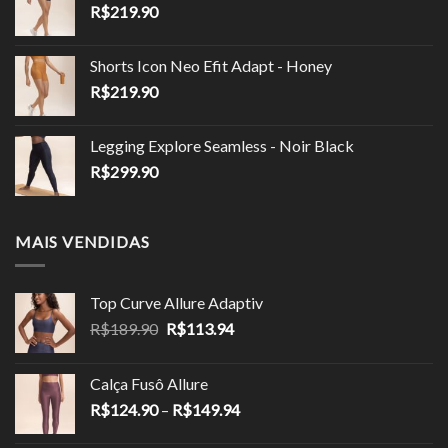
R$
219.90
R$149.90.
R$85.00.
Shorts Icon Neo Efit Adapt - Honey
R$
219.90
Legging Explore Seamless - Noir Black
R$
299.90
MAIS VENDIDAS
Top Curve Allure Adaptiv
O
O
R$
189.90
R$
113.94
preço
preço
original
atual
Calça Fusô Allure
era:
é:
Faixa
R$
124.90
–
R$
149.94
R$189.90.
R$113.94.
de