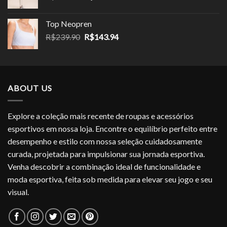
preço
preço
original
atual
Top Neopren
era:
é:
O
O
R$
239.90
R$
143.94
R$249.90.
R$159.94.
preço
preço
original
atual
era:
é:
R$239.90.
R$143.94.
ABOUT US
Explore a coleção mais recente de roupas e acessórios
esportivos em nossa loja. Encontre o equilíbrio perfeito entre
desempenho e estilo com nossa seleção cuidadosamente
curada, projetada para impulsionar sua jornada esportiva.
Venha descobrir a combinação ideal de funcionalidade e
moda esportiva, feita sob medida para elevar seu jogo e seu
visual.