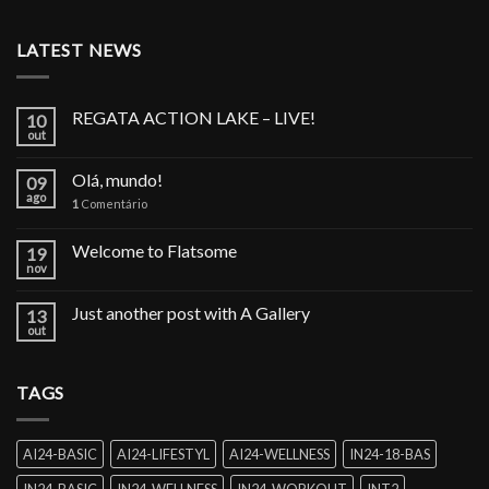
LATEST NEWS
REGATA ACTION LAKE – LIVE!
10
out
Olá, mundo!
09
ago
1
Comentário
Welcome to Flatsome
19
nov
Just another post with A Gallery
13
out
TAGS
AI24-BASIC
AI24-LIFESTYL
AI24-WELLNESS
IN24-18-BAS
IN24-BASIC
IN24-WELLNESS
IN24-WORKOUT
INT2