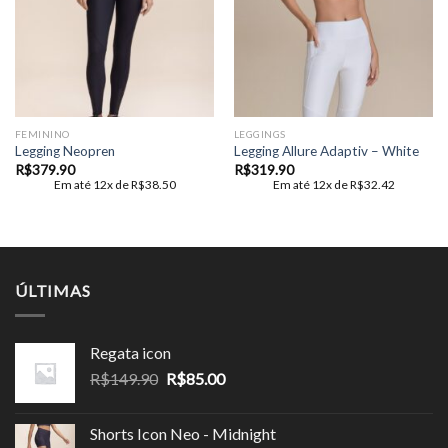
Add to
Add to
wishlist
wishlist
FEMININO
LEGGINGS
Legging Neopren
Legging Allure Adaptiv – White
R$
379.90
R$
319.90
Em até 12x de
R$
38.50
Em até 12x de
R$
32.42
ÚLTIMAS
Regata icon
O
O
R$
149.90
R$
85.00
preço
preço
original
atual
Shorts Icon Neo - Midnight
era:
é: