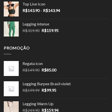
preço:
Top Live Icon
R$124.90
Faixa
R$
143.90
–
R$
143.94
através
de
R$149.94
preço:
Legging intense
R$143.90
O
O
R$
319.90
R$
159.95
através
preço
preço
R$143.94
original
atual
era:
é:
PROMOÇÃO
R$319.90.
R$159.95.
Regata icon
O
O
R$
149.90
R$
85.00
preço
preço
original
atual
Legging Burpee Brasil violet
era:
é:
O
O
R$
199.99
R$
99.95
R$149.90.
R$85.00.
preço
preço
original
atual
Legging Warm Up
era:
é:
O
O
R$
249.90
R$
159.94
R$199.99.
R$99.95.