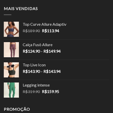
MAIS VENDIDAS
Top Curve Allure Adaptiv
O
O
R$
189.90
R$
113.94
preço
preço
original
atual
Calça Fusô Allure
era:
é:
Faixa
R$
124.90
–
R$
149.94
R$189.90.
R$113.94.
de
preço:
Top Live Icon
R$124.90
Faixa
R$
143.90
–
R$
143.94
através
de
R$149.94
preço:
Legging intense
R$143.90
O
O
R$
319.90
R$
159.95
através
preço
preço
R$143.94
original
atual
era:
é:
PROMOÇÃO
R$319.90.
R$159.95.