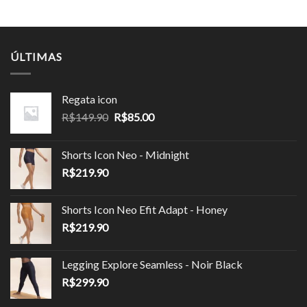
ÚLTIMAS
Regata icon
O
O
R$
149.90
R$
85.00
preço
preço
original
atual
Shorts Icon Neo - Midnight
era:
é:
R$
219.90
R$149.90.
R$85.00.
Shorts Icon Neo Efit Adapt - Honey
R$
219.90
Legging Explore Seamless - Noir Black
R$
299.90