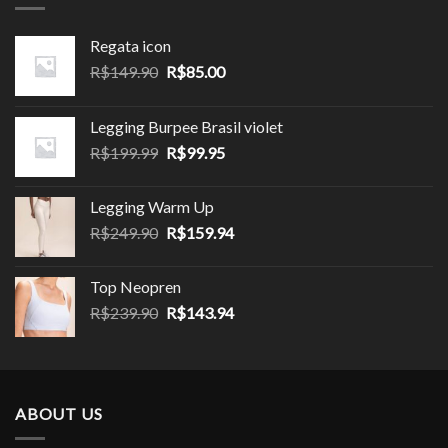
Regata icon
O
O
R$
149.90
R$
85.00
preço
preço
original
atual
Legging Burpee Brasil violet
era:
é:
O
O
R$
199.99
R$
99.95
R$149.90.
R$85.00.
preço
preço
original
atual
Legging Warm Up
era:
é:
O
O
R$
249.90
R$
159.94
R$199.99.
R$99.95.
preço
preço
original
atual
Top Neopren
era:
é:
O
O
R$
239.90
R$
143.94
R$249.90.
R$159.94.
preço
preço
original
atual
era:
é:
R$239.90.
R$143.94.
ABOUT US