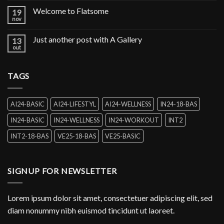
Welcome to Flatsome
19
nov
Just another post with A Gallery
13
out
TAGS
AI24-BASIC
AI24-LIFESTYL
AI24-WELLNESS
IN24-18-BAS
IN24-BASIC
IN24-WELLNESS
IN24-WORKOUT
INT2
INT2-18-BAS
VE25-18-BAS
VE25-BASIC
SIGNUP FOR NEWSLETTER
Lorem ipsum dolor sit amet, consectetuer adipiscing elit, sed
diam nonummy nibh euismod tincidunt ut laoreet.