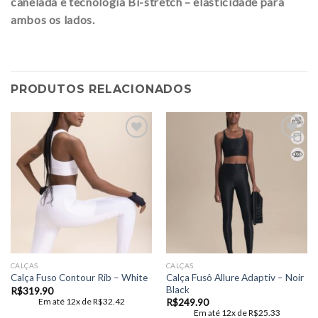
canelada e tecnologia Bi-stretch – elasticidade para
ambos os lados.
PRODUTOS RELACIONADOS
Add to
Add to
wishlist
wishlist
CALÇAS
CALÇAS
Calça Fusô Allure Adaptiv – Noir
Calça Fuso Contour Rib – White
Black
R$
319.90
Em até 12x de
R$
32.42
R$
249.90
Em até 12x de
R$
25.33